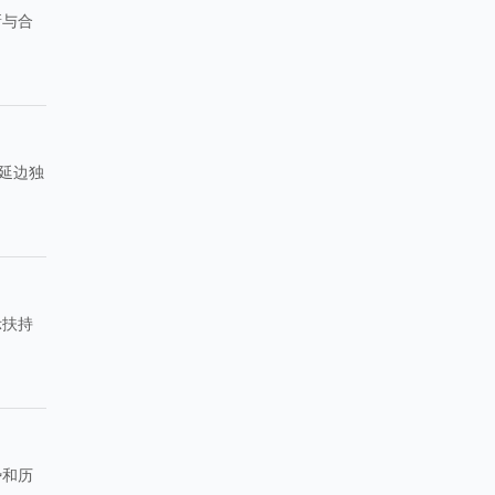
新与合
延边独
示扶持
势和历