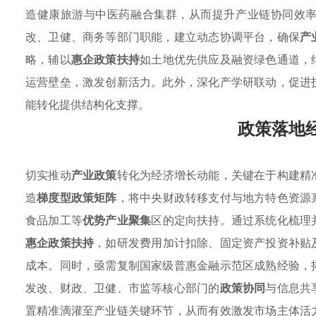
造健康旅游与中医药融合集群，从而提升产业链协同效
改、卫健、商务等部门职能，建立动态协调平台，确保
产
略，辅以
惠企政策扶持
如土地优先供应及融资绿色通道，
运营壁垒，激发创新活力。此外，深化产学研联动，促进
能转化提供结构化支撑。
政策落地
切实推动
产业政策
转化为经济增长动能，关键在于构建精
造
梯度型政策矩阵
，将中央财政转移支付与地方特色资源
食品加工等
优势产业聚集
区的定向扶持。通过系统化梳理
惠企政策扶持
，如研发费用加计扣除、固定资产投资补贴
成本。同时，亟需复制国家级普惠金融示范区成熟经验，
发改、财政、卫健、市监等核心部门的
政策协同
与信息共
置精准滴灌至产业链关键环节，从而有效激发市场主体活